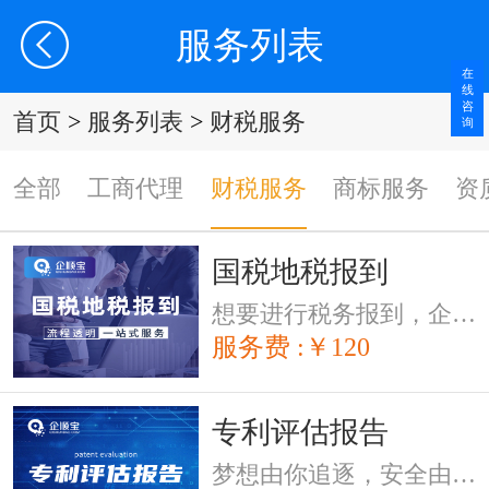
服务列表
在
线
咨
首页
>
服务列表
>
财税服务
询
全部
工商代理
财税服务
商标服务
资
国税地税报到
想要进行税务报到，企顺宝一站式服务，帮您顺利完成
服务费 :￥120
专利评估报告
梦想由你追逐，安全由我保障