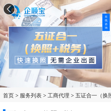
在
线
咨
询
首页
>
服务列表
>
工商代理
>
五证合一（换