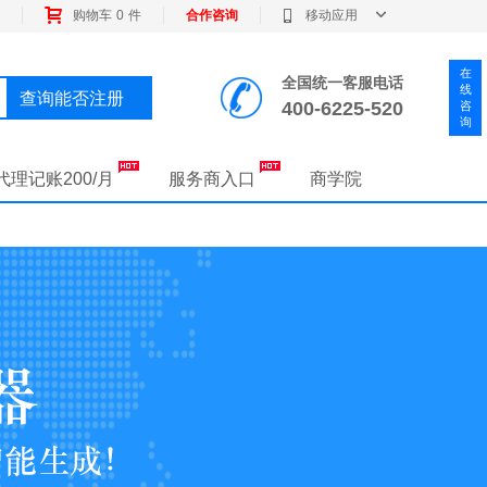
购物车
0
件
合作咨询
移动应用
在
全国统一客服电话
线
查询能否注册
400-6225-520
咨
询
代理记账200/月
服务商入口
商学院