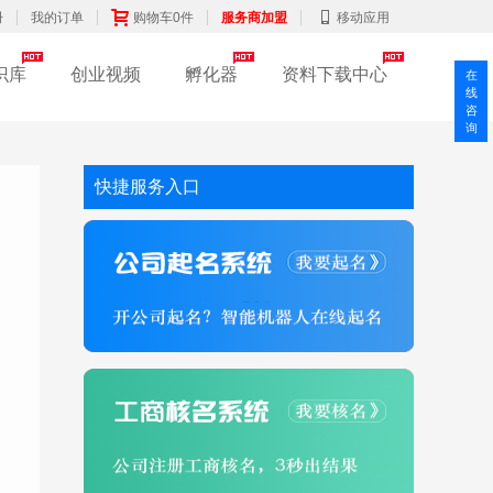
册
我的订单
购物车0件
服务商加盟
移动应用
识库
创业视频
孵化器
资料下载中心
在
线
咨
询
快捷服务入口