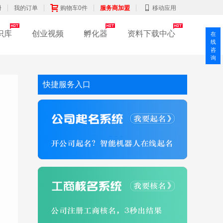
册
我的订单
购物车0件
服务商加盟
移动应用
识库
创业视频
孵化器
资料下载中心
在
线
咨
询
快捷服务入口