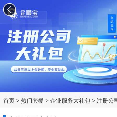
在
线
咨
询
首页
>
热门套餐
>
企业服务大礼包
>
注册公