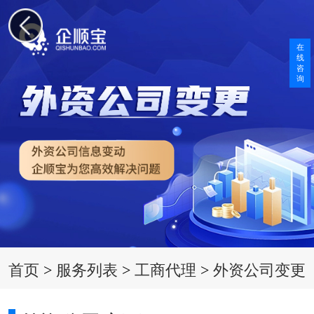
在
线
咨
询
首页
>
服务列表
>
工商代理
>
外资公司变更