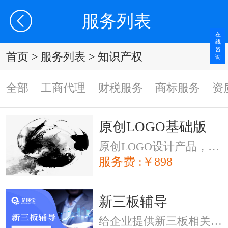
服务列表
在
线
咨
首页
>
服务列表
>
知识产权
询
全部
工商代理
财税服务
商标服务
资
原创LOGO基础版
原创LOGO设计产品，资深设计师设计
服务费 :￥898
新三板辅导
给企业提供新三板相关的法律辅导