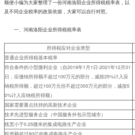
顺便小编为大家整理了一份河南洛阳企业所得税税率表，以
及不同企业税率的政策依据，大家可以自行对照。
一、河南洛阳企业所得税税率表
所得税应对企业类型
普通企业所得税基本税率
2019
1
1
-2021
12
31
符合条件的小型微利企业（自
年
月
日
年
月
100
25%
日，应缴纳所得额不超过
万元的部分，减按
计入应
100
300
5
纳税所得额，超过
万元但不超过
万元的部分，减按
0%
计入应纳税所得额）
国家需要重点扶持的高新技术企业
技术先进型服务企业（中国服务外包示范城市）
0.25
线宽小于
微米的集成电路生产企业
80
投资额超过
亿的集成电路生产企业