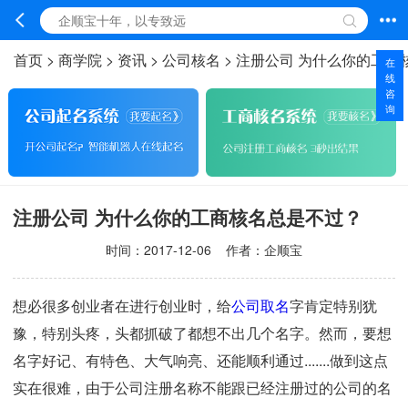
首页
>
商学院
>
资讯
>
公司核名
>
注册公司 为什么你的工商
在
线
咨
询
注册公司 为什么你的工商核名总是不过？
时间：
2017-12-06
作者：企顺宝
想必很多创业者在进行创业时，给
公司取名
字肯定特别犹
豫，特别头疼，头都抓破了都想不出几个名字。然而，要想
名字好记、有特色、大气响亮、还能顺利通过.......做到这点
实在很难，由于公司注册名称不能跟已经注册过的公司的名