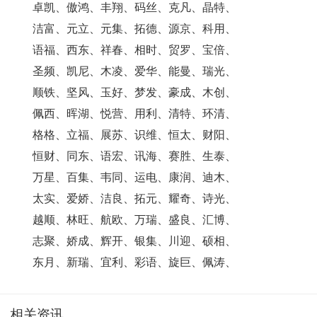
卓凯、傲鸿、丰翔、码丝、克凡、晶特、
洁富、元立、元集、拓德、源京、科用、
语福、西东、祥春、相时、贸罗、宝倍、
圣频、凯尼、木凌、爱华、能曼、瑞光、
顺铁、坚风、玉好、梦发、豪成、木创、
佩西、晖湖、悦营、用利、清特、环清、
格格、立福、展苏、识维、恒太、财阳、
恒财、同东、语宏、讯海、赛胜、生泰、
万星、百集、韦同、运电、康润、迪木、
太实、爱娇、洁良、拓元、耀奇、诗光、
越顺、林旺、航欧、万瑞、盛良、汇博、
志聚、娇成、辉开、银集、川迎、硕相、
东月、新瑞、宜利、彩语、旋巨、佩涛、
相关资讯