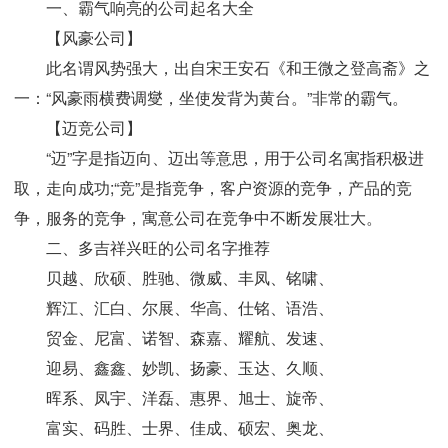
一、霸气响亮的公司起名大全
【风豪公司】
此名谓风势强大，出自宋王安石《和王微之登高斋》之
一：“风豪雨横费调燮，坐使发背为黄台。”非常的霸气。
【迈竞公司】
“迈”字是指迈向、迈出等意思，用于公司名寓指积极进
取，走向成功;“竞”是指竞争，客户资源的竞争，产品的竞
争，服务的竞争，寓意公司在竞争中不断发展壮大。
二、多吉祥兴旺的公司名字推荐
贝越、欣硕、胜驰、微威、丰凤、铭啸、
辉江、汇白、尔展、华高、仕铭、语浩、
贸金、尼富、诺智、森嘉、耀航、发速、
迎易、鑫鑫、妙凯、扬豪、玉达、久顺、
晖系、凤宇、洋磊、惠界、旭士、旋帝、
富实、码胜、士界、佳成、硕宏、奥龙、