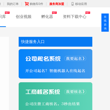
册
我的订单
购物车0件
服务商加盟
移动应用
识库
创业视频
孵化器
资料下载中心
在
线
咨
询
快捷服务入口