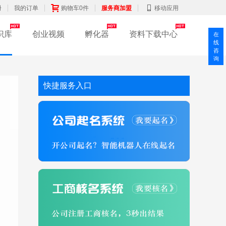
册
我的订单
购物车0件
服务商加盟
移动应用
识库
创业视频
孵化器
资料下载中心
在
线
咨
询
快捷服务入口