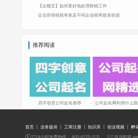
【企顺宝】如何更好地处理财税工作
企业所得税税率表及不同企业税率政策依据
推荐阅读
四字创意公司起名推荐
公司起名网利用什么
首页
业务版块
工商注册
知识库
创业视频
孵
7*24小时免费热线： 400-6225-520
投诉邮箱:vip@q