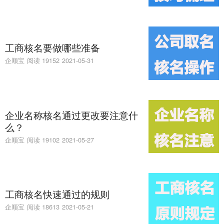
工商核名要做哪些准备
企顺宝
阅读 19152
2021-05-31
企业名称核名通过更改要注意什
么？
企顺宝
阅读 19102
2021-05-27
工商核名快速通过的规则
企顺宝
阅读 18613
2021-05-21