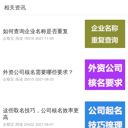
相关资讯
如何查询企业名称是否重复
企顺宝
阅读 16316
2021-11-06
外资公司核名需要哪些要求？
企顺宝
阅读 20015
2021-08-23
这些取名技巧，公司核名效率更
高
企顺宝
阅读 25422
2021-06-01