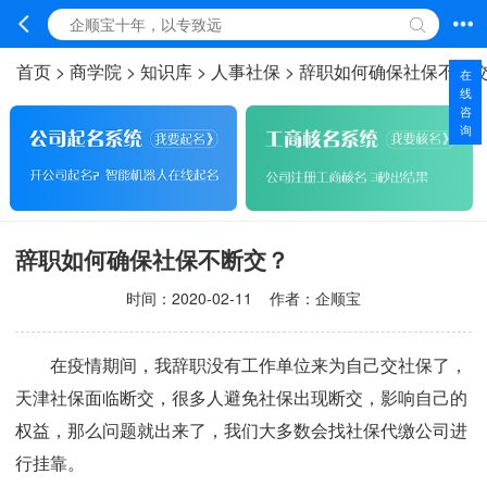
首页
>
商学院
>
知识库
>
人事社保
>
辞职如何确保社保不断
在
线
咨
询
辞职如何确保社保不断交？
时间：
2020-02-11
作者：企顺宝
在疫情期间，我辞职没有工作单位来为自己交社保了，
天津社保面临断交，很多人避免社保出现断交，影响自己的
权益，那么问题就出来了，我们大多数会找社保代缴公司进
行挂靠。