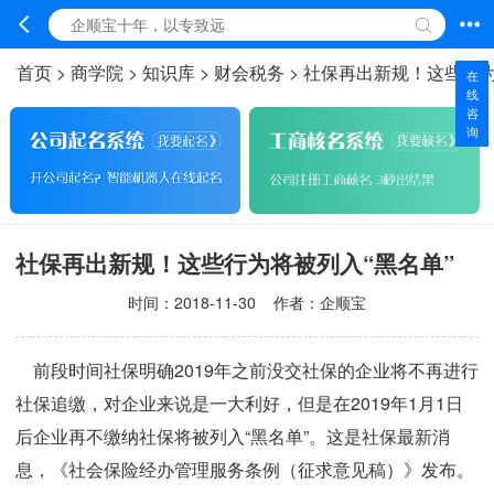
首页
>
商学院
>
知识库
>
财会税务
>
社保再出新规！这些行为
在
线
咨
询
社保再出新规！这些行为将被列入“黑名单”
时间：
2018-11-30
作者：企顺宝
前段时间社保明确2019年之前没交社保的企业将不再进行
社保追缴，对企业来说是一大利好，但是在2019年1月1日
后企业再不缴纳社保将被列入“黑名单”。这是社保最新消
息，《社会保险经办管理服务条例（征求意见稿）》发布。