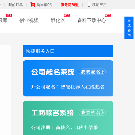
册
我的订单
购物车0件
服务商加盟
移动应用
识库
创业视频
孵化器
资料下载中心
在
线
咨
询
快捷服务入口