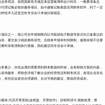
业务情况、按照国家有关规定来设置账簿和会计科目，一般要准备总
计代理记账必签的服务项目。如今建账记账都是应用财务软件，到了一定
这种技术儿还是交给专业会计来做比较稳妥。
项目之一，指公司在申报期限内以书面或电子数据等形式向已备案过的
内容、要交多少税款都有讲究。且税务申报有时间限制，逾期未报不仅要
必要时采取强制执行措施，因此建议找专业会计来做。
务量少，但也会遇到需要用到财务数据的时候，会有财税方面的问题，
务咨询服务，帮助您详细了解企业的经营情况和财务状况，发现企业存在
全，有些还会提供合理避税、合法节税的建议，降低经营成本。
表;代买开票系统(金税盘、开票软件)，抄税和清卡;领购发票，整