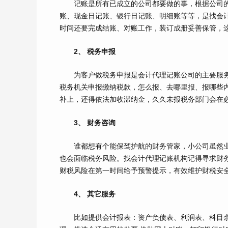
记账是所有已成立的公司都要做的事，根据公司的
账、现金日记账、银行日记账、明细账等等，是找会
时间还要完成结账、对账工作，装订成册妥善保管，
2、 税务申报
为客户做税务申报是会计代理记账公司的主要服务
税务机关申报缴纳税款，怎么报、去哪里报、报哪些
补上，还得依法加收滞纳金，久久未报税务部门会在
3、 财务咨询
谁都想有个能保驾护航的财务管家，小公司虽然业
也会面临税务风险。找会计代理记账机构记得寻求财
财税风险在第一时间给予预警提示，有效维护财税安
4、 其它服务
比如提供会计报表：资产负债表、利润表、科目余额