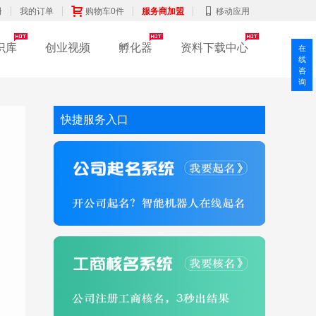
册
我的订单
购物车0件
服务商加盟
移动应用
识库
创业视频
孵化器
资料下载中心
在
线
咨
询
快捷服务入口