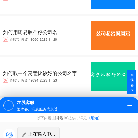
如何用周易取个好公司名
热
企顺宝
阅读 19380
2023-11-29
如何取一个寓意比较好的公司名字
在
线
热
企顺宝
阅读 19694
2023-11-23
咨
询
在线客服
追求客户满意服务为宗旨
新公司起名技巧及流程
以下内容由[
律观IM
]提供，详见
《须知》
热
企顺宝
阅读 76605
2023-03-13
正在输入中...