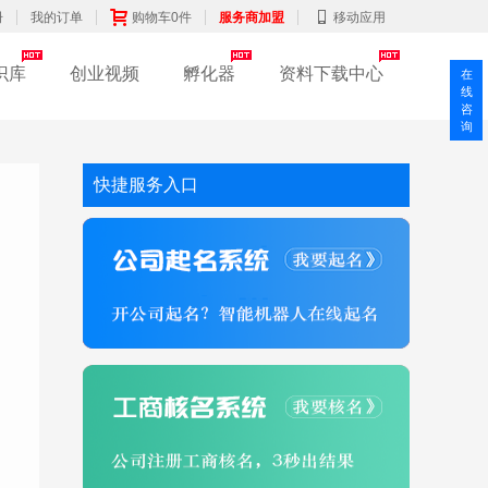
册
我的订单
购物车0件
服务商加盟
移动应用
识库
创业视频
孵化器
资料下载中心
在
线
咨
询
快捷服务入口