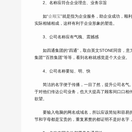
2、名称应符合企业理念、业务宗旨
如“
企顺宝
”就是指为企业服务，助企业成功，顺利
实际相辅相成，这样有利于企业形象的塑造。
3、公司名称应有气魄、震撼感
如四通集团的“四通”，取自英文STONE同音，意
集团”“百胜集团”等等，看到名称就感觉是个大企业。
4、公司名称要短、明、快
简洁的名字便于传播，一目了然，提升公司名气。
于对他们传达公司业务，也大大提高了顾客间口口相
欲望。
要输入电脑的网名或域名，所以应该简短和容易拼
节和字母都是宝贵的，重复累赘的都证明不是好名字