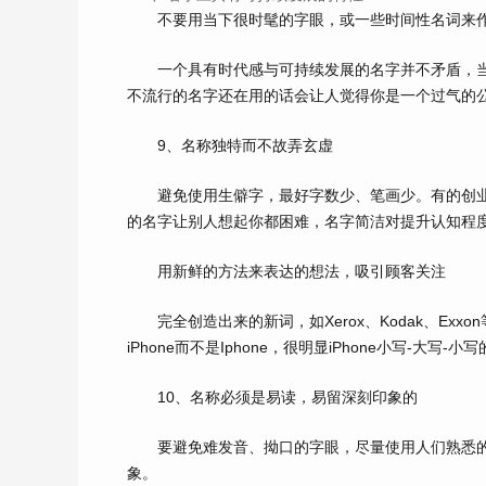
不要用当下很时髦的字眼，或一些时间性名词来作
一个具有时代感与可持续发展的名字并不矛盾，当
不流行的名字还在用的话会让人觉得你是一个过气的
9、名称独特而不故弄玄虚
避免使用生僻字，最好字数少、笔画少。有的创业
的名字让别人想起你都困难，名字简洁对提升认知程
用新鲜的方法来表达的想法，吸引顾客关注
完全创造出来的新词，如Xerox、Kodak、Exxo
iPhone而不是Iphone，很明显iPhone小写-大写
10、名称必须是易读，易留深刻印象的
要避免难发音、拗口的字眼，尽量使用人们熟悉的
象。