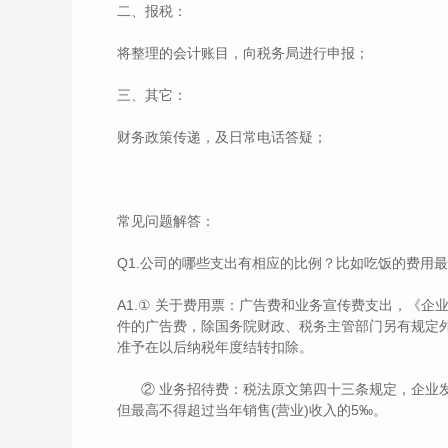
二、报税：
将整理的会计账目，向税务局进行申报；
三、其它：
财务政策传递，及日常电话答疑；
常见问题解答：
Q1.公司的哪些支出有相应的比例？比如吃饭的费用
A1.① 关于费用票：广告费和业务宣传费支出，《
件的广告费，除国务院财政、税务主管部门另有规定外
准予在以后纳税年度结转扣除。
② 业务招待费：税法原文第四十三条规定，企业发
但最高不得超过当年销售(营业)收入的5‰。