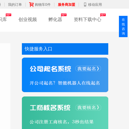
册
我的订单
购物车0件
服务商加盟
移动应用
识库
创业视频
孵化器
资料下载中心
在
线
咨
询
快捷服务入口