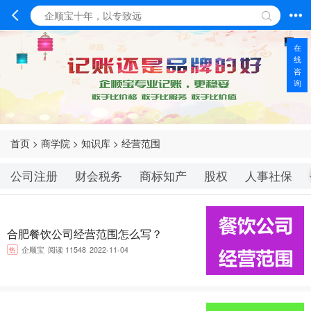
在
线
咨
询
首页
>
商学院
>
知识库
>
经营范围
公司注册
财会税务
商标知产
股权
人事社保
合肥餐饮公司经营范围怎么写？
热
企顺宝
阅读 11548
2022-11-04