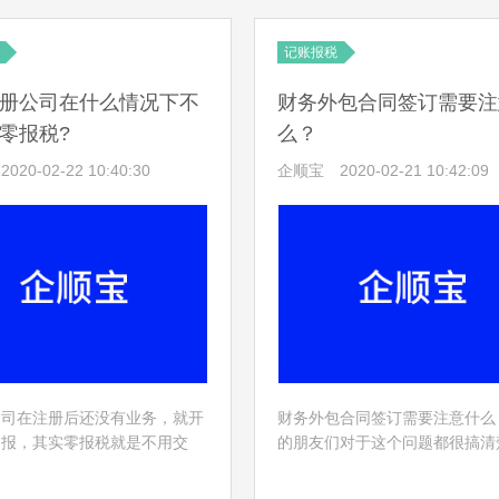
送有关税务资料的增值税纳税
问题就涉及到增值税、企业所得
人所得税等，稍不注意就会出现
记账报税
册公司在什么情况下不
财务外包合同签订需要注
零报税?
么？
2020-02-22 10:40:30
企顺宝
2020-02-21 10:42:09
公司在注册后还没有业务，就开
财务外包合同签订需要注意什么
申报，其实零报税就是不用交
的朋友们对于这个问题都很搞清
不是公司想零报税就可以零报税
既然大家都想要掌握住，下面就
东莞注册公司在什么情况下不能
看看企顺宝注册怎么为大家讲解