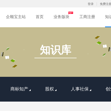
登录
免费注
企顺宝主站
首页
业务版块
工商注册
知
知识库
商标知产
股权
人事社保
创