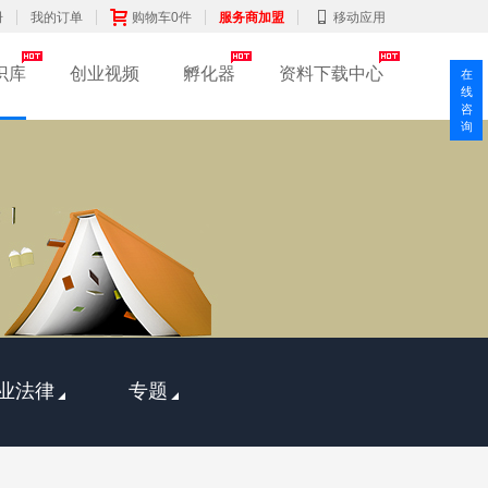
册
我的订单
购物车0件
服务商加盟
移动应用
识库
创业视频
孵化器
资料下载中心
在
线
咨
询
业法律
专题