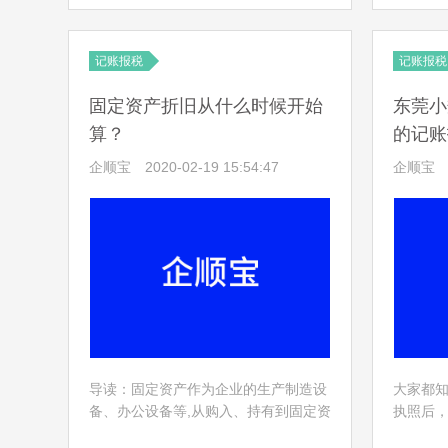
司的财务问题，会招财务会计，有些公
进行零报
司会成立专门的部门，下面跟着小编一
给大家
起来了解:开公司财务会计托管要注意事
记账报税
记账报税
项以及方法.
​固定资产折旧从什么时候开始
东莞小
算？
的记账
企顺宝
2020-02-19 15:54:47
企顺宝
导读：固定资产作为企业的生产制造设
大家都
备、办公设备等,从购入、持有到固定资
执照后
产处置、报废等核算,都需要根据企业的
规模的