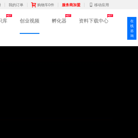
册
我的订单
购物车0件
服务商加盟
移动应用
识库
创业视频
孵化器
资料下载中心
在
线
咨
询