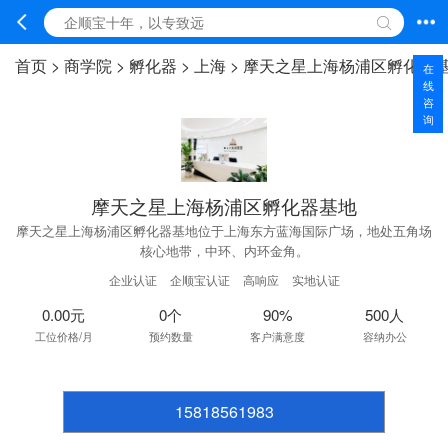
首页
>
商学院
>
孵化器
>
上海
>
摩天之星上海杨浦区孵化器
在
线
咨
询
摩天之星上海杨浦区孵化器基地
摩天之星上海杨浦区孵化器基地位于上海东方蓝海国际广场，地处五角场
核心地带，中环、内环金角。
企业认证
企顺宝认证
高响应
实地认证
0.00元
0个
90%
500人
工位价格/月
预约数量
客户满意度
容纳办公
15818561983