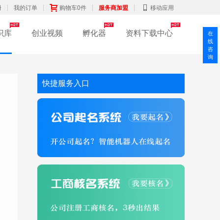
册
我的订单
购物车0件
服务商加盟
移动应用
识库
创业视频
孵化器
资料下载中心
在
线
咨
询
快捷服务入口